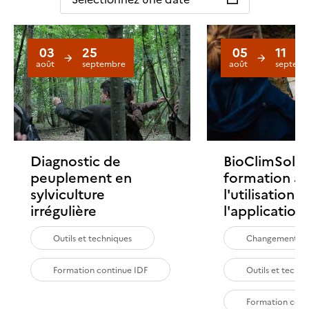
03
25
05
11
août
septembre
août
septemb
Diagnostic de
BioClimSol :
peuplement en
formation à
sylviculture
l'utilisation 
irrégulière
l'application
Outils et techniques
Changement cl
Formation continue IDF
Outils et techn
Formation cont