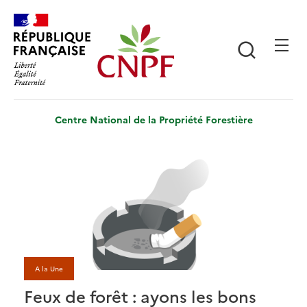
Aller
Panneau de gestion des cookies
au
contenu
Recherch
principal
Centre National de la Propriété Forestière
A la Une
Feux de forêt : ayons les bons