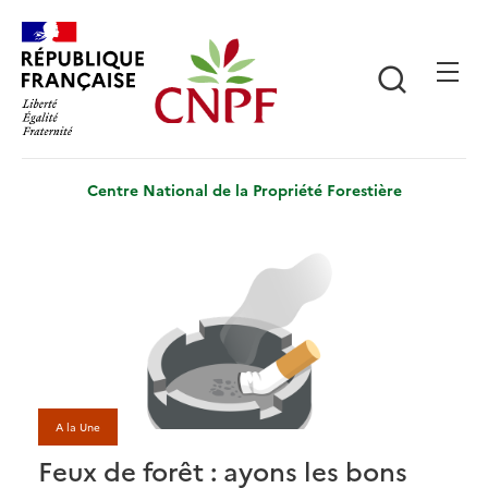
Aller
Panneau de gestion des cookies
au
contenu
Recherch
principal
Centre National de la Propriété Forestière
A la Une
Feux de forêt : ayons les bons