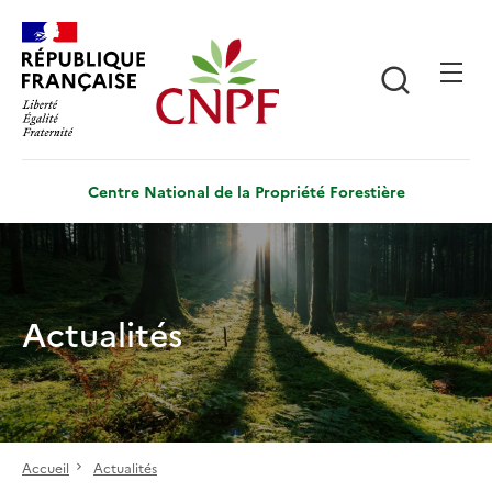
Aller
Panneau de gestion des cookies
au
contenu
Recherch
principal
Centre National de la Propriété Forestière
Actualités
Accueil
Actualités