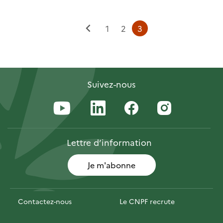
Page
Page
Page
1
2
3
Page
courante
précédente
Suivez-nous
Lettre
d’information
Je m'abonne
Contactez-nous
Le CNPF recrute