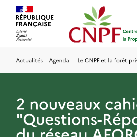
Aller
Panneau de gestion des cookies
au
contenu
principal
Centre
la Pro
Le CNPF et la forêt pr
Actualités
Agenda
2 nouveaux cahi
"Questions-Rép
du réseau AFO