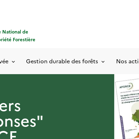
 National de
priété Forestière
ivée
Gestion durable des forêts
Nos acti
ers
onses"
RCE