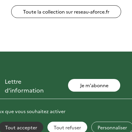
Toute la collection sur reseau-aforce.fr
Lettre
Je m'abonne
d’information
eux que vous souhaitez activer
Tout accepter
Tout refuser
Personnaliser
non conforme
Fils RSS
Mentions Légales