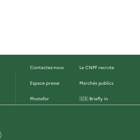
Contactez-nous
Le CNPF recrute
Espace presse
Marchés publics
Photofor
🇬🇧 Briefly in
English
Plan du site