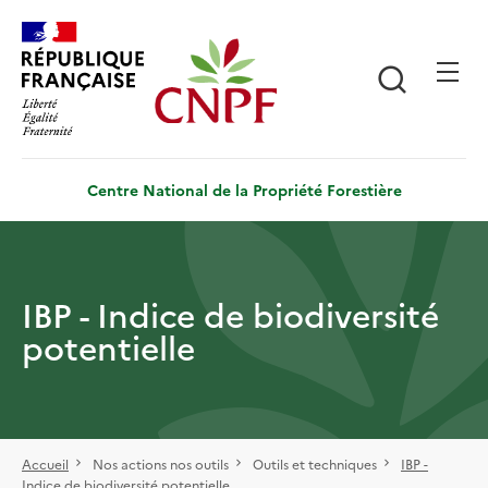
Aller
Panneau de gestion des cookies
au
contenu
Recherch
principal
Centre National de la Propriété Forestière
IBP - Indice de biodiversité
potentielle
Accueil
Nos actions nos outils
Outils et techniques
IBP -
Indice de biodiversité potentielle