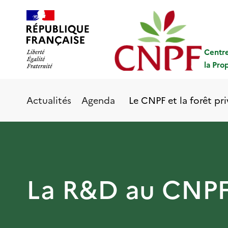
Aller
Panneau de gestion des cookies
au
contenu
principal
Centre
la Pro
Le CNPF et la forêt pr
Actualités
Agenda
La R&D au CNPF 