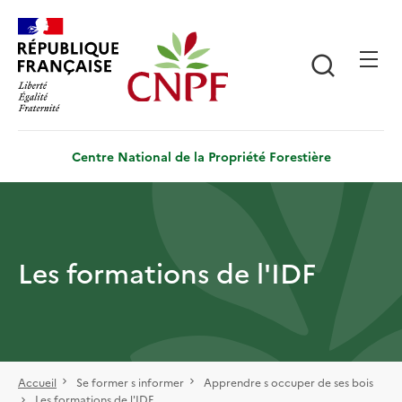
Aller
Panneau de gestion des cookies
au
contenu
Recherch
principal
Centre National de la Propriété Forestière
Les formations de l'IDF
Accueil
Se former s informer
Apprendre s occuper de ses bois
Les formations de l'IDF