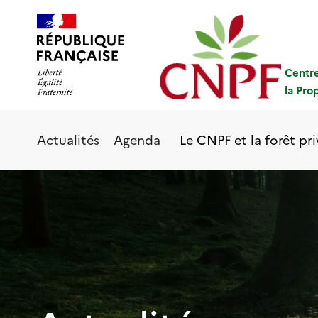
Aller
Panneau de gestion des cookies
au
contenu
principal
Centre
la Pro
Le CNPF et la forêt pr
Actualités
Agenda