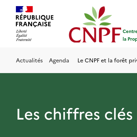
Aller
Panneau de gestion des cookies
au
contenu
principal
Centre
la Pro
Le CNPF et la forêt pr
Actualités
Agenda
Les chiffres clés