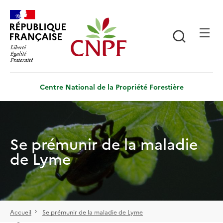
Aller
Panneau de gestion des cookies
au
contenu
Recherch
principal
Centre National de la Propriété Forestière
Se prémunir de la maladie
de Lyme
Accueil
Se prémunir de la maladie de Lyme