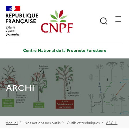
Aller
Panneau de gestion des cookies
au
contenu
Recherch
principal
Centre National de la Propriété Forestière
ARCHI
Accueil
Nos actions nos outils
Outils et techniques
ARCHI