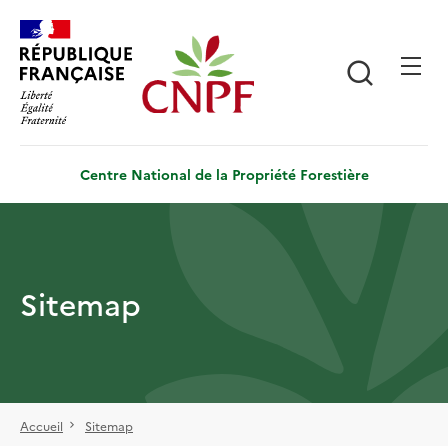
Aller
Panneau de gestion des cookies
au
contenu
Recherch
principal
Centre National de la Propriété Forestière
Sitemap
Accueil
Sitemap