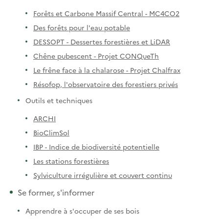
Forêts et Carbone Massif Central - MC4CO2
Des forêts pour l'eau potable
DESSOPT - Dessertes forestières et LiDAR
Chêne pubescent - Projet CONQueTh
Le frêne face à la chalarose - Projet Chalfrax
Résofop, l'observatoire des forestiers privés
Outils et techniques
ARCHI
BioClimSol
IBP - Indice de biodiversité potentielle
Les stations forestières
Sylviculture irrégulière et couvert continu
Se former, s'informer
Apprendre à s'occuper de ses bois