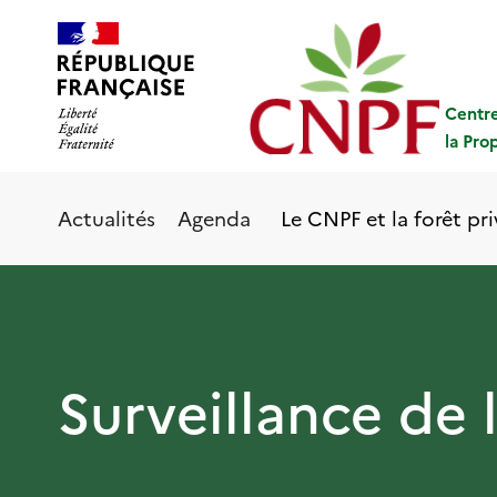
Aller
Panneau de gestion des cookies
au
contenu
principal
Centre
la Pro
Le CNPF et la forêt pr
Actualités
Agenda
Surveillance de 