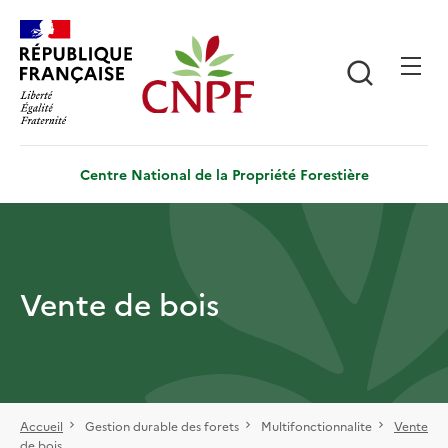
Aller
Panneau de gestion des cookies
au
contenu
Recherch
principal
Centre National de la Propriété Forestière
Vente de bois
Accueil
Gestion durable des forets
Multifonctionnalite
Vente
de bois