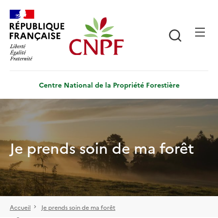
Aller
Panneau de gestion des cookies
au
contenu
Recherch
principal
Centre National de la Propriété Forestière
Je prends soin de ma forêt
Accueil
Je prends soin de ma forêt