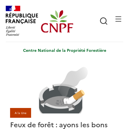
Aller
Panneau de gestion des cookies
au
contenu
Recherch
principal
Centre National de la Propriété Forestière
A la Une
Feux de forêt : ayons les bons