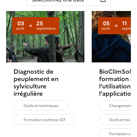
03
25
05
11
août
septembre
août
septemb
Diagnostic de
BioClimSol :
peuplement en
formation à
sylviculture
l'utilisation 
irrégulière
l'application
Outils et techniques
Changement cl
Formation continue IDF
Outils et techn
Formation cont