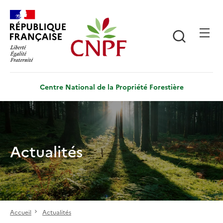
Aller
Panneau de gestion des cookies
au
contenu
Recherch
principal
Centre National de la Propriété Forestière
Actualités
Accueil
Actualités