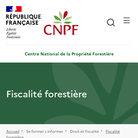
Aller
Panneau de gestion des cookies
au
contenu
Recherch
principal
Centre National de la Propriété Forestière
Fiscalité forestière
Accueil
Se former s informer
Droit et fiscalite
Fiscalité
forestière