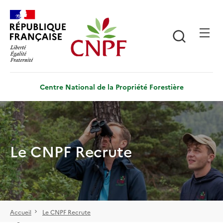
Aller
Panneau de gestion des cookies
au
contenu
Recherch
principal
Centre National de la Propriété Forestière
Le CNPF Recrute
Accueil
Le CNPF Recrute