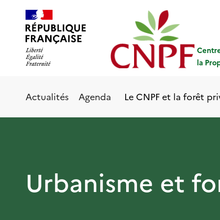
Aller
Panneau de gestion des cookies
au
contenu
principal
Centre
la Pro
Le CNPF et la forêt pr
Actualités
Agenda
Urbanisme et fo