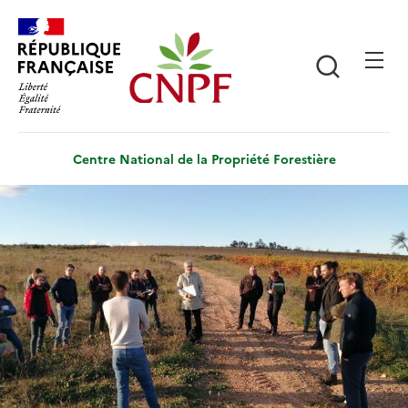
Aller
Panneau de gestion des cookies
au
contenu
Recherch
principal
Centre National de la Propriété Forestière