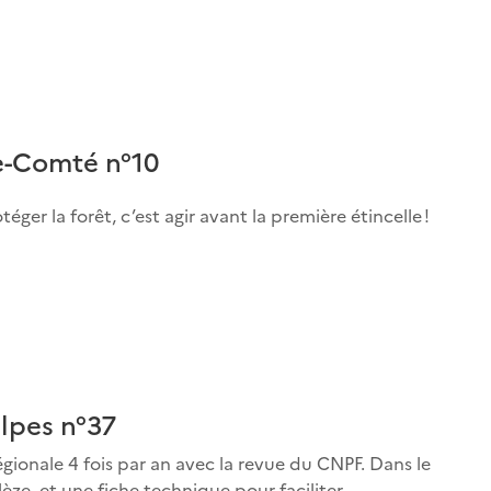
e-Comté n°10
ger la forêt, c’est agir avant la première étincelle !
lpes n°37
gionale 4 fois par an avec la revue du CNPF. Dans le
èze, et une fiche technique pour faciliter