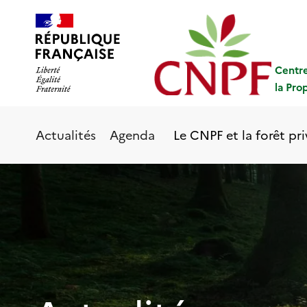
Aller
Panneau de gestion des cookies
au
contenu
principal
Centre
la Pro
Le CNPF et la forêt pr
Actualités
Agenda