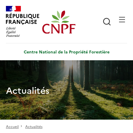
Aller
Panneau de gestion des cookies
au
contenu
Recherch
principal
Centre National de la Propriété Forestière
Actualités
Accueil
Actualités