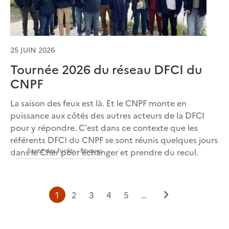
25 JUIN 2026
Tournée 2026 du réseau DFCI du
CNPF
La saison des feux est là. Et le CNPF monte en
puissance aux côtés des autres acteurs de la DFCI
pour y répondre. C'est dans ce contexte que les
référents DFCI du CNPF se sont réunis quelques jours
Santé des forêts - Risques
dans le Cher pour échanger et prendre du recul.
Page
Page
Page
Page
Page
1
2
3
4
5
…
Page
courante
suivante