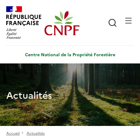
Aller
Panneau de gestion des cookies
au
contenu
Recherch
principal
Centre National de la Propriété Forestière
Actualités
Accueil
Actualités