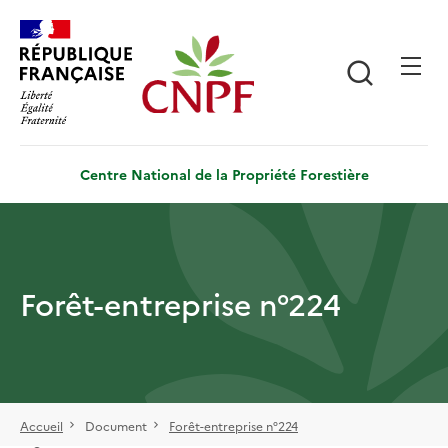
Aller
Panneau de gestion des cookies
au
contenu
Recherch
principal
Centre National de la Propriété Forestière
Forêt-entreprise n°224
Accueil
Document
Forêt-entreprise n°224