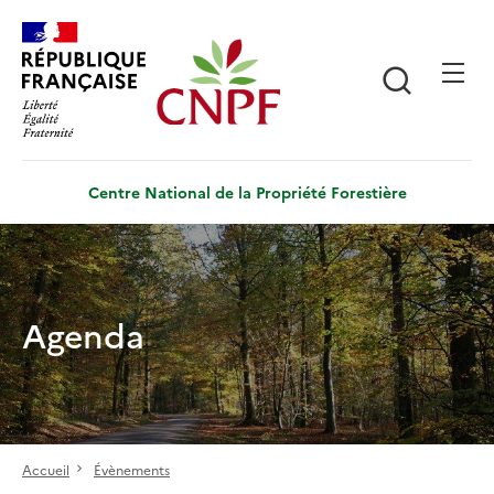
Aller
Panneau de gestion des cookies
au
contenu
Recherch
principal
Centre National de la Propriété Forestière
Agenda
Accueil
Évènements