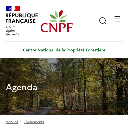
Aller
Panneau de gestion des cookies
au
contenu
Recherch
principal
Centre National de la Propriété Forestière
Agenda
Accueil
Évènements