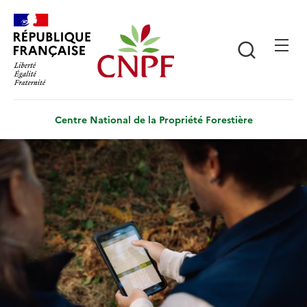
Aller
Panneau de gestion des cookies
au
contenu
Recherch
principal
Centre National de la Propriété Forestière