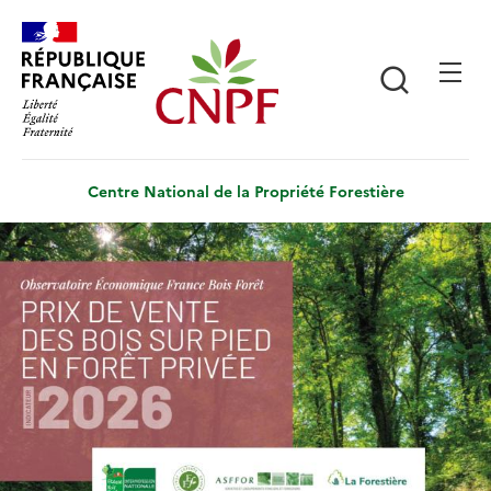
Aller
Panneau de gestion des cookies
au
contenu
Recherch
principal
Centre National de la Propriété Forestière