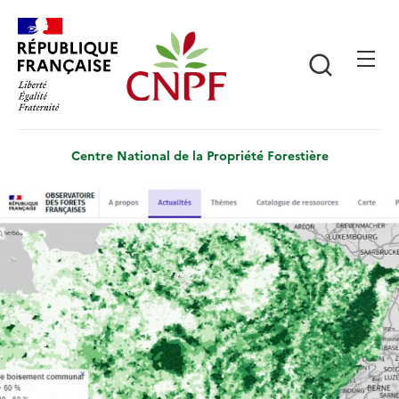
Aller
Panneau de gestion des cookies
au
contenu
Recherch
principal
Centre National de la Propriété Forestière