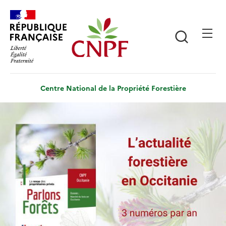
Aller
Panneau de gestion des cookies
au
contenu
Recherch
principal
Centre National de la Propriété Forestière