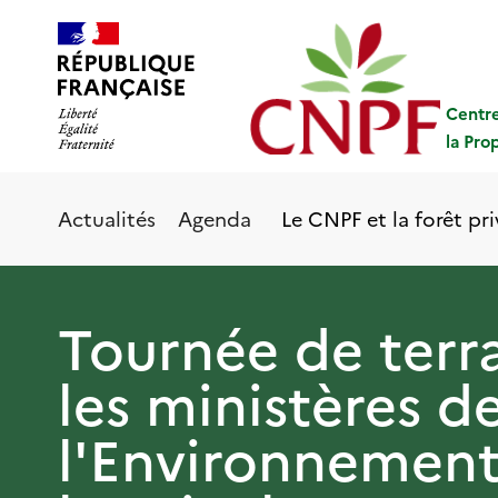
Aller
Panneau de gestion des cookies
au
contenu
principal
Centre
la Pro
Le CNPF et la forêt pr
Actualités
Agenda
Tournée de terr
les ministères d
l'Environnement