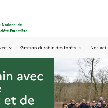
 National de
priété Forestière
ivée
Gestion durable des forêts
Nos acti
ain avec
e
 et de