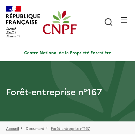
Aller
Panneau de gestion des cookies
au
contenu
Recherch
principal
Centre National de la Propriété Forestière
Forêt-entreprise n°167
Accueil
Document
Forêt-entreprise n°167