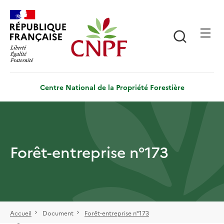
Aller
Panneau de gestion des cookies
au
contenu
Recherch
principal
Centre National de la Propriété Forestière
Forêt-entreprise n°173
Accueil
Document
Forêt-entreprise n°173