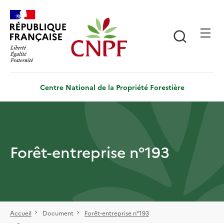
Aller
Panneau de gestion des cookies
au
contenu
Recherch
principal
Centre National de la Propriété Forestière
Forêt-entreprise n°193
Accueil
Document
Forêt-entreprise n°193