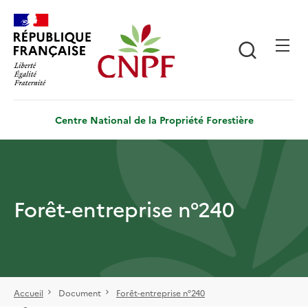
Aller
Panneau de gestion des cookies
au
contenu
Recherch
principal
Centre National de la Propriété Forestière
Forêt-entreprise n°240
Accueil
Document
Forêt-entreprise n°240