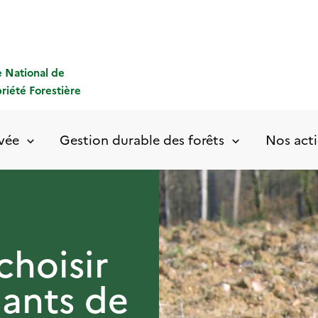
 National de
priété Forestière
ivée
Gestion durable des forêts
Nos acti
choisir
lants de