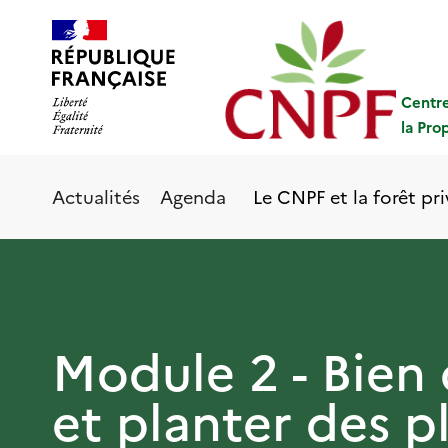
Aller
Panneau de gestion des cookies
au
contenu
principal
Centre
la Pro
Le CNPF et la forêt pr
Actualités
Agenda
Module 2 - Bien 
et planter des p