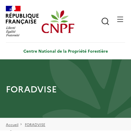
Aller
Panneau de gestion des cookies
au
contenu
Recherch
principal
Centre National de la Propriété Forestière
FORADVISE
Accueil
FORADVISE