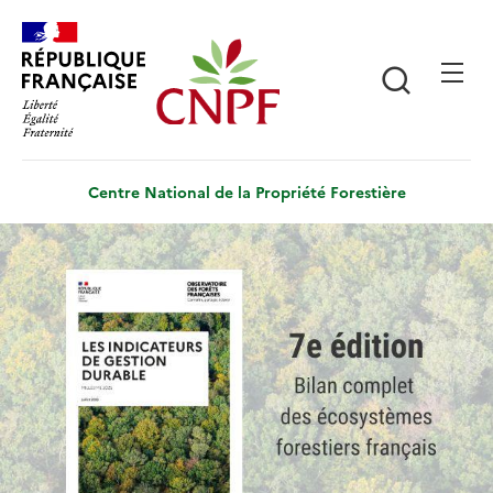
Aller
Panneau de gestion des cookies
au
contenu
Recherch
principal
Centre National de la Propriété Forestière