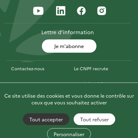
Lettre
d’information
Je m'abonne
Contactez-nous
Le CNPF recrute
Espace presse
Marchés publics
Ce site utilise des cookies et vous donne le contrôle sur
Photofor
🇬🇧 Briefly in English
ceux que vous souhaitez activer
Tout accepter
Tout refuser
Accessibilité : non conforme
Fils RSS
Mentions Légales
Plan du site
Personnaliser