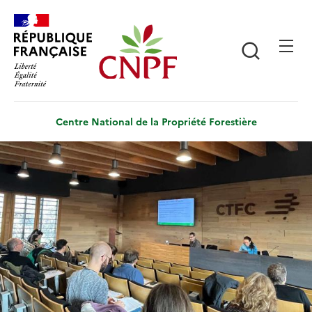
Aller
Panneau de gestion des cookies
au
contenu
Recherch
principal
Centre National de la Propriété Forestière