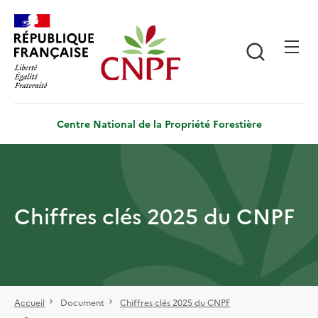
Aller
Panneau de gestion des cookies
au
contenu
Recherch
principal
Centre National de la Propriété Forestière
Chiffres clés 2025 du CNPF
Accueil
Document
Chiffres clés 2025 du CNPF