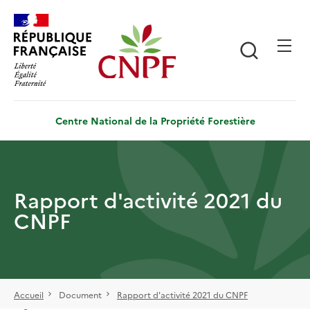
Aller
Panneau de gestion des cookies
au
contenu
Recherch
principal
Centre National de la Propriété Forestière
Rapport d'activité 2021 du
CNPF
Accueil
Document
Rapport d'activité 2021 du CNPF