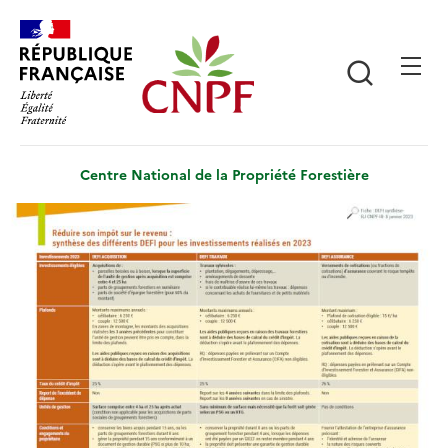
Aller
Panneau de gestion des cookies
au
contenu
Recherch
principal
Centre National de la Propriété Forestière