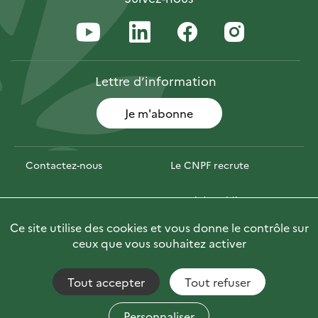
Lettre
d’information
Je m'abonne
Contactez-nous
Le CNPF recrute
Espace presse
Marchés publics
Ce site utilise des cookies et vous donne le contrôle sur
Photofor
🇬🇧 Briefly in English
ceux que vous souhaitez activer
Tout accepter
Tout refuser
Accessibilité : non conforme
Fils RSS
Mentions Légales
Plan du site
Personnaliser