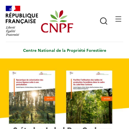
Aller
Panneau de gestion des cookies
au
contenu
Recherch
principal
Centre National de la Propriété Forestière