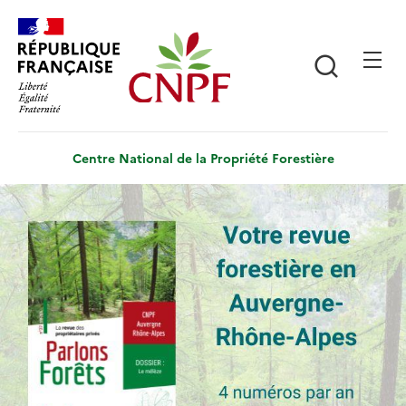
Aller
Panneau de gestion des cookies
au
contenu
Recherch
principal
Centre National de la Propriété Forestière