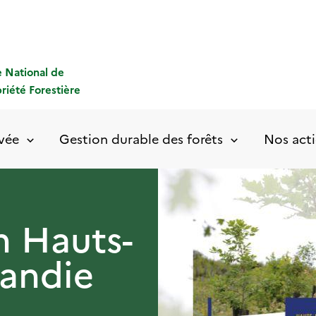
 National de
priété Forestière
ivée
Gestion durable des forêts
Nos acti
n Hauts-
andie