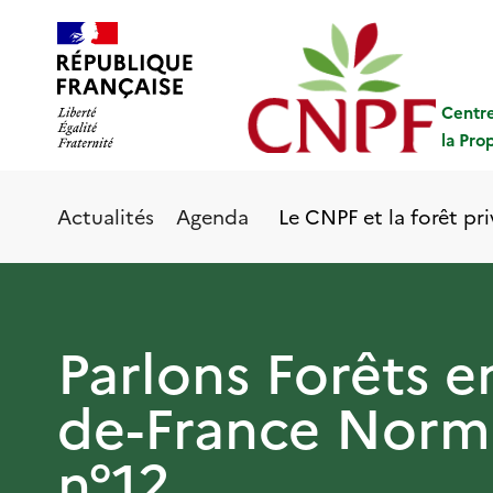
Aller
Panneau de gestion des cookies
au
contenu
principal
Centre
la Pro
Le CNPF et la forêt pr
Actualités
Agenda
Parlons Forêts e
de-France Norm
n°12