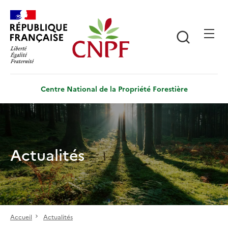
Aller
Panneau de gestion des cookies
au
contenu
Recherch
principal
Centre National de la Propriété Forestière
Actualités
Accueil
Actualités