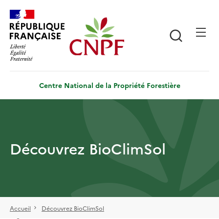
Aller
Panneau de gestion des cookies
au
contenu
Recherch
principal
Centre National de la Propriété Forestière
Découvrez BioClimSol
Accueil
Découvrez BioClimSol