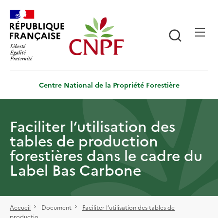
Aller
Panneau de gestion des cookies
au
contenu
Recherch
principal
Centre National de la Propriété Forestière
Faciliter l’utilisation des
tables de production
forestières dans le cadre du
Label Bas Carbone
Accueil
Document
Faciliter l’utilisation des tables de
productio...