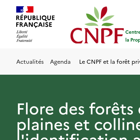
Aller
Panneau de gestion des cookies
au
contenu
principal
Centre
la Pro
Le CNPF et la forêt pr
Actualités
Agenda
Flore des forêts
plaines et collin
l'identification 