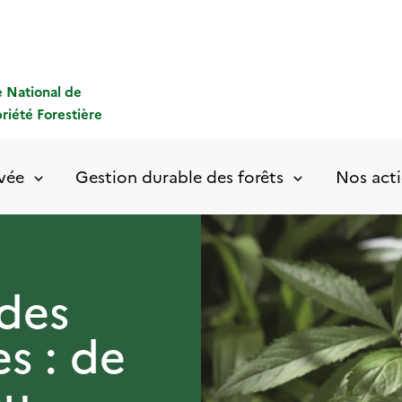
 National de
priété Forestière
ivée
Gestion durable des forêts
Nos acti
 des
es : de
au